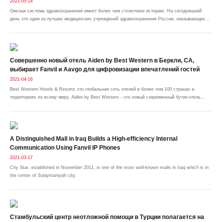
2021-05-14
Омская система здравоохранения имеет более чем столетнюю историю. На сегодняшний
день это одни из лучших медицинских учреждений здравоохранения России, оказывающих
поликлиническую, специализированную и скорую медицинскую помощь с применением
новейших методов диагностики и инновационных методов лечения
Совершенно новый отель Aiden by Best Western в Беркли, CA,
выбирает Fanvil и Aavgo для цифровизации впечатлений гостей
2021-04-16
Best Western Hotels & Resorts это глобальная сеть отелей в более чем 100 странах и
территориях по всему миру. Aiden by Best Western - это новый современный бутик-отель
недалеко от кампуса Калифорнийского университета в Беркли, CA, стремящийся
удовлетворить потребности нового поколения гостей в услугах, позволяющих сделать их
пребывание более индивидуальным и комфортным
A Distinguished Mall in Iraq Builds a High-efficiency Internal
Communication Using Fanvil IP Phones
2021-03-17
City Star, established in November 2011, is one of the most well-known malls in Iraq which is in
the center of Sulaymaniyah city.
Стамбульский центр неотложной помощи в Турции полагается на