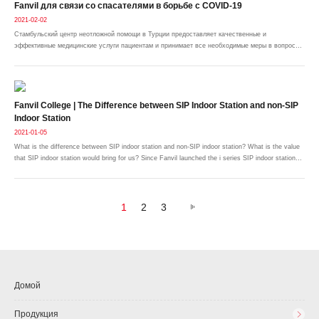
Fanvil для связи со спасателями в борьбе с COVID-19
2021-02-02
Стамбульский центр неотложной помощи в Турции предоставляет качественные и
эффективные медицинские услуги пациентам и принимает все необходимые меры в вопросах,
угрожающих общественному здоровью. В результате его отделение неотложной помощи
играет решающую роль в этот особый период.
Fanvil College | The Difference between SIP Indoor Station and non-SIP
Indoor Station
2021-01-05
What is the difference between SIP indoor station and non-SIP indoor station? What is the value
that SIP indoor station would bring for us? Since Fanvil launched the i series SIP indoor stations,
these questions have also become the focus of attention among our partners. The following
images will lead you to get clear answers.
1
2
3
Домой
Продукция