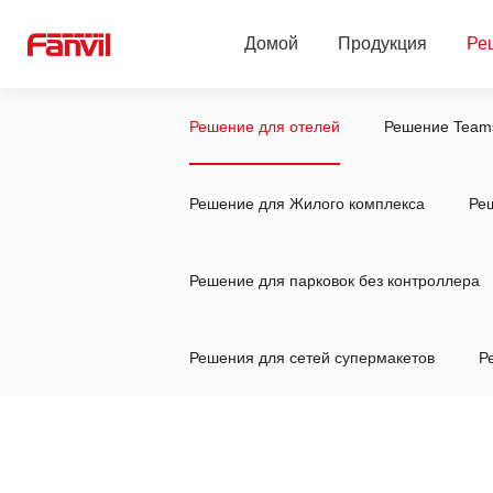
Домой
Продукция
Ре
Решение для отелей
Решение Team
Linkvil беспроводные решения
Решение для отел
SIP-телефоны
Решение Teams
Решение для Жилого комплекса
Ре
SIP-устройства для безопасности
Решение Zoom
Решение для парковок без контроллера
2-Wire Продукты
Решение для школ
Бизнес-конференции
Облачная система
Решения для сетей супермакетов
Р
Гарнитуры
Решение для Жило
Платформа управления
Решение для мед