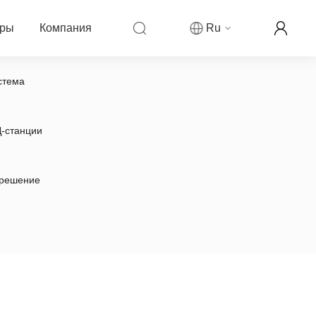
еры
Компания
Ru
стема
компании Fanvil
ры
овости компании
-станции
ркетинговая деятельность
решение
рекламируемой цены
аши контакты
ллеров
ог
партнера
н-реселлер Fanvil