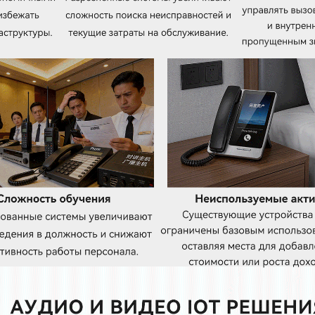
Беспроводная DECT гарнитура LINKVIL DH301D