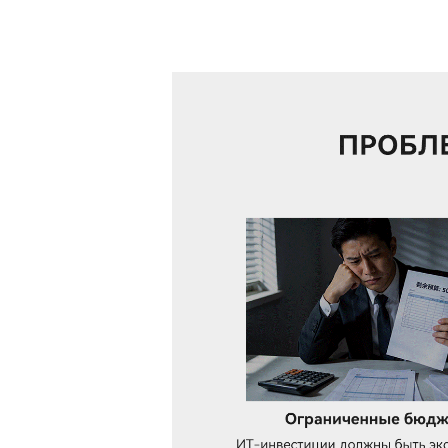
Аксессуары
Решение для МКД
Продукты EOL
Решение для ЖД-с
Решение для парко
Вещания на шоссе
Промышленое реш
Решения для сетей
Решение для откры