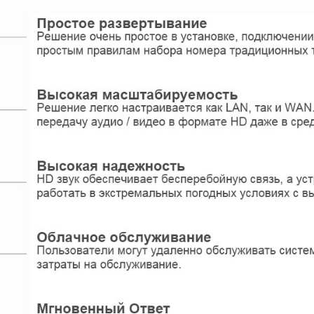
Беспроводная DECT гарнитура LINKVIL DH301D