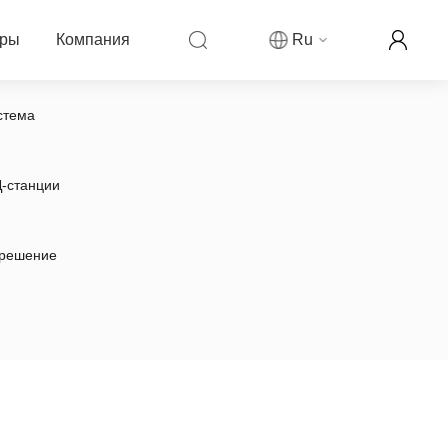
еры
Компания
Ru
стема
компании Fanvil
ры
овости компании
-станции
ркетинговая деятельность
решение
рекламируемой цены
аши контакты
ллеров
ог
партнера
н-реселлер Fanvil