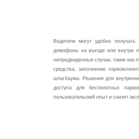
Аксессуары
Решение для МКД
Продукты EOL
Решение для ЖД-с
Решение для парко
Водители могут удобно получать
домофоны на въезде или внутри па
Вещания на шоссе
непредвиденные случаи, такие как 
средства, заполнение парковочно
Промышленое реш
шлагбаума. Решения для внутренне
Решения для сетей
доступа для беспилотных парко
пользовательский опыт и снизят эк
Решение для откры