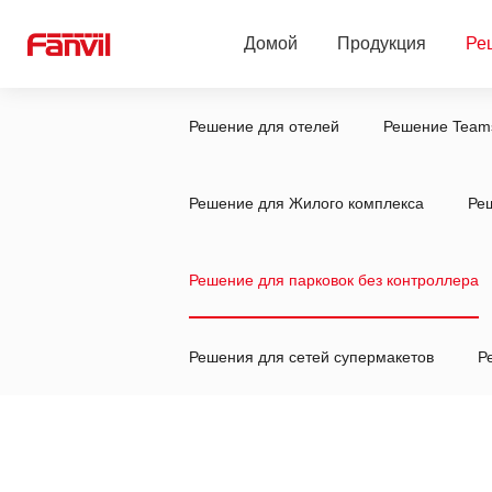
Домой
Продукция
Ре
Решение для отелей
Решение Team
Linkvil беспроводные решения
Решение для отел
SIP-телефоны
Решение Teams
Решение для Жилого комплекса
Ре
SIP-устройства для безопасности
Решение Zoom
Решение для парковок без контроллера
2-Wire Продукты
Решение для школ
Бизнес-конференции
Облачная система
Решения для сетей супермакетов
Р
Гарнитуры
Решение для Жило
Платформа управления
Решение для мед